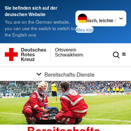
Sie befinden sich auf der
Sprache wechseln zu
deutschen Website
You are on the German website,
you can use the switch to switch to
Alles klar
the English one
Ortsverein
Schwaikheim
Bereitschafts-Dienste
Bereitschafts-